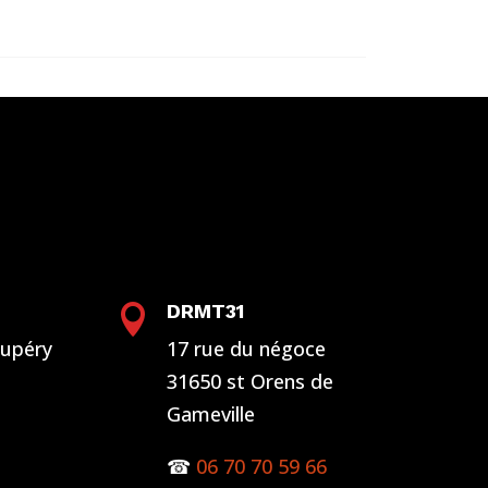
DRMT31

xupéry
17 rue du négoce
31650 st Orens de
Gameville
☎
06 70 70 59 66
Gérer le consentement