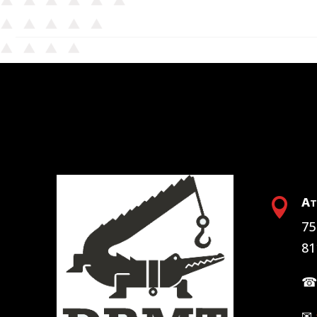
At

75
81
✉