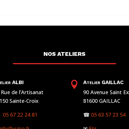
NOS ATELIERS
elier ALBI
Atelier GAILLAC

 Rue de l’Artisanat
90 Avenue Saint E
150 Sainte-Croix
81600 GAILLAC
☎
05 67 22 24 81
☎
05 63 57 23 54
Ets-
albi@vulco.fr
✉